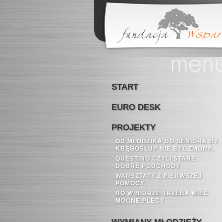
START
EURO DESK
PROJEKTY
OD MŁODZIKA DO SENIORA BY
KRĘGOSŁUP NIE BYŁ ZMORĄ.
QUESTING CZYLI STARE
DOBRE PODCHODY
WARSZTATY Z PIERWSZEJ
POMOCY.
BO W BIURZE TRZEBA MIEĆ
MOCNE PLECY